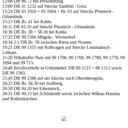
12:08 DR 99.72 mit Personenzug.
13:00 DR 41 1232 auf Strecke Saalfeld - Gera.
13:24 DR 65 1010 + 65 1004 + Br. 93 auf Strecke Pössneck -
Orlamünde.
15:23 DR Br. 41 bei Kahla.
16:11 DR 83.10 auf Strecke Pössneck - Orlamünde.
16:36 DR Br. 38 + 58.10 bei Kahla.
17:22 DR 99 1566 Mügeln - Wermsdorf.
18:34 2 x DR Br. 58 zwischen Riesa und Nossen.
19:21 DR 99 1555 mit Rollwagen auf Strecke Lommatzsch -
Löthain.
21:20 Wilsdruffer Netz mit 99 1706, 99 1769, 99 1789, 99 1778, 99
1694 und 99 715.
24:46 Berufsverkehr in Grünstädtel: DR 86 1123 + 86 1312 sowie
DR 99 1583.
25:45 DR 99 1586 auf der Strecke nach Oberrittersgrün.
26:27 DR Br. 58.30 bei Stollberg.
26:59 DR 94.20 bei Eibenstock.
28:31 DR 99.15 bei Schönheide sowie zwischen Wilkau-Hasslau
und Rothenkirchen.