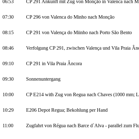
06:53
CP 291 Ankunft mit Zug von Monção in Valenca nach M
07:30
CP 296 von Valenca do Minho nach Monção
08:15
CP 291 von Valença do Miinho nach Porto São Bento
08:46
Verfolgung CP 291, zwischen Valença und Vila Praia Ân
09:10
CP 291 in Vila Praia Âncora
09:30
Sonnenuntergang
10:00
CP E214 with Zug von Regua nach Chaves (1000 mm; Li
10:29
E206 Depot Regua; Bekohlung per Hand
11:00
Zugfahrt von Régua nach Barce d`Alva - parallel zum F