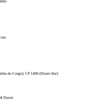
inho
cora
nha do Corgo); CP 1400 (Douro line)
luß Duoro