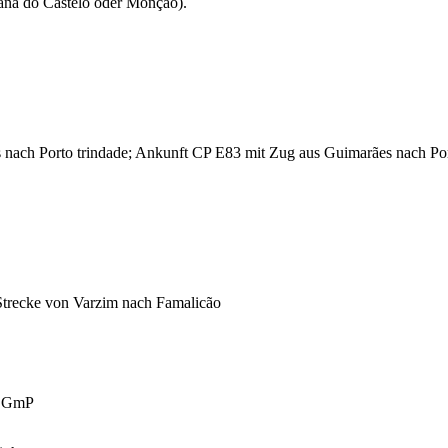
ana do Castelo oder Monção).
nach Porto trindade; Ankunft CP E83 mit Zug aus Guimarães nach Po
Strecke von Varzim nach Famalicão
t GmP