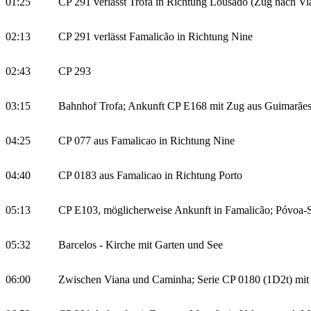
01:25
CP 291 verlässt Trofa in Richtung Lousado (Zug nach Vi
02:13
CP 291 verlässt Famalicão in Richtung Nine
02:43
CP 293
03:15
Bahnhof Trofa; Ankunft CP E168 mit Zug aus Guimarães 
04:25
CP 077 aus Famalicao in Richtung Nine
04:40
CP 0183 aus Famalicao in Richtung Porto
05:13
CP E103, möglicherweise Ankunft in Famalicão; Póvoa-
05:32
Barcelos - Kirche mit Garten und See
06:00
Zwischen Viana und Caminha; Serie CP 0180 (1D2t) mi